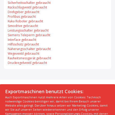
Sicherheitsschalter gebraucht
Rückschlagventil gebraucht
Drehgeber gebraucht
Profibus gebraucht
Kuka Roboter gebraucht
Simodrive gebraucht
Leistungsschalter gebraucht
Siemens Teleperm gebraucht
Interface gebraucht
Hilfsschütz gebraucht
Näherungsschalter gebraucht
Wegeventil gebraucht
Rauheitsmessgerät gebraucht
Druckregelventil gebraucht
© 2026 Exportmaschinen.de
Exportmaschinen benutzt Cookies:
Auch Exportmaschinen nutzt mehrere Arten von Cookies: Technisch
Über uns
AGB
Datenschutzerklärung
FAQ
notwendige Cookies benötigen wir, damit bei Ihrem Besuch unserer
Impressum
Hersteller
Unsere Top Maschinen #1
Website alles gelingt. Darüber hinaus setzen wir Marketing-Cookies, damit
wir Sie auf unseren Seiten wiedererkennen und den Erfolg unserer
Unsere Top Maschinen #2
Unsere Top Maschinen #3
Kampagnen messen können, sowie Personalisierungs-Cookies, mit denen