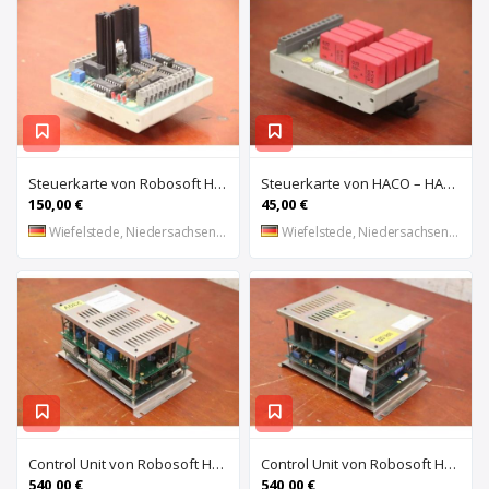
Steuerkarte von Robosoft HACO – HACC 013 PPES 30135
Steuerkarte von HACO – HACE 032 PPES 30135
150,00 €
45,00 €
Wiefelstede, Niedersachsen, DE
Wiefelstede, Niedersachsen, DE
Control Unit von Robosoft HACO – 411-1153 PPES 30135
Control Unit von Robosoft HACO – 411-1084 / 412-0112 / 412-0094 PPES 30135
540,00 €
540,00 €