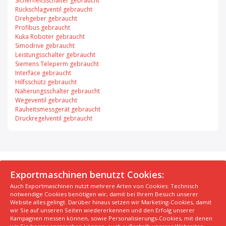
Sicherheitsschalter gebraucht
Rückschlagventil gebraucht
Drehgeber gebraucht
Profibus gebraucht
Kuka Roboter gebraucht
Simodrive gebraucht
Leistungsschalter gebraucht
Siemens Teleperm gebraucht
Interface gebraucht
Hilfsschütz gebraucht
Näherungsschalter gebraucht
Wegeventil gebraucht
Rauheitsmessgerät gebraucht
Druckregelventil gebraucht
© 2026 Exportmaschinen.de
Exportmaschinen benutzt Cookies:
Auch Exportmaschinen nutzt mehrere Arten von Cookies: Technisch
Über uns
AGB
Datenschutzerklärung
FAQ
notwendige Cookies benötigen wir, damit bei Ihrem Besuch unserer
Impressum
Hersteller
Unsere Top Maschinen #1
Website alles gelingt. Darüber hinaus setzen wir Marketing-Cookies, damit
wir Sie auf unseren Seiten wiedererkennen und den Erfolg unserer
Unsere Top Maschinen #2
Unsere Top Maschinen #3
Kampagnen messen können, sowie Personalisierungs-Cookies, mit denen