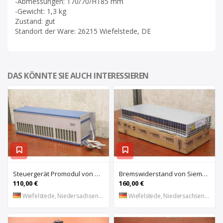
-Abmessungen: 170/70/H185 mm
-Gewicht: 1,3 kg
Zustand: gut
Standort der Ware: 26215 Wiefelstede, DE
DAS KÖNNTE SIE AUCH INTERESSIEREN
Steuergerät Promodul von Schleicher Ilsemann – KEG 24-30 KCD 1
Bremswiderstand von Siemens – 6SL3100-1BE21-3AA0
110,00 €
160,00 €
Wiefelstede, Niedersachsen, DE
Wiefelstede, Niedersachsen, DE