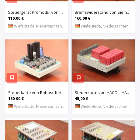
Steuergerät Promodul von Schleicher Ilsemann – KEG 24-30 KCD 1
Bremswiderstand von Siemens – 6SL3100-1BE21-3AA0
110,00 €
160,00 €
Wiefelstede, Niedersachsen, DE
Wiefelstede, Niedersachsen, DE
Steuerkarte von Robosoft HACO – HACC 013 PPES 30135
Steuerkarte von HACO – HACE 032 PPES 30135
150,00 €
45,00 €
Wiefelstede, Niedersachsen, DE
Wiefelstede, Niedersachsen, DE