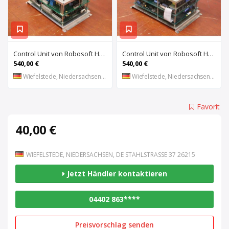
Control Unit von Robosoft HACO – 411-1153 PPES 30135
Control Unit von Robosoft HACO – 411-1084 / 412-0112 / 412-0094 PPES 30135
540,00 €
540,00 €
Wiefelstede, Niedersachsen, DE
Wiefelstede, Niedersachsen, DE
Favorit
40,00 €
WIEFELSTEDE, NIEDERSACHSEN, DE STAHLSTRASSE 37 26215
Jetzt Händler kontaktieren
04402 863****
Preisvorschlag senden