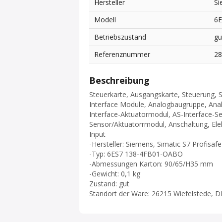
Hersteller
Si
Modell
6
Betriebszustand
gu
Referenznummer
2
Beschreibung
Steuerkarte, Ausgangskarte, Steuerung, 
Interface Module, Analogbaugruppe, Ana
Interface-Aktuatormodul, AS-Interface-S
Sensor/Aktuatorrmodul, Anschaltung, Elek
Input
-Hersteller: Siemens, Simatic S7 Profisa
-Typ: 6ES7 138-4FB01-OABO
-Abmessungen Karton: 90/65/H35 mm
-Gewicht: 0,1 kg
Zustand: gut
Standort der Ware: 26215 Wiefelstede, D