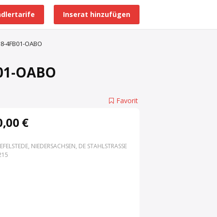
dlertarife
Inserat hinzufügen
Alle Händlerprofile
138-4FB01-OABO
B01-OABO
Favorit
,00 €
EFELSTEDE, NIEDERSACHSEN, DE STAHLSTRASSE 3
15