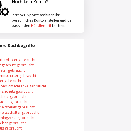
Noch kein Konto?
Jetzt bei Exportmaschinen ihr
persönliches Konto erstellen und den
passenden
Händlertarif
buchen.
ere Suchbegriffe
trieroboter gebraucht
ungsschütz gebraucht
aster gebraucht
rennschalter gebraucht
er gebraucht
xionslichtschranke gebraucht
ns Schütz gebraucht
platte gebraucht
 Modul gebraucht
heitsrelais gebraucht
heitsschalter gebraucht
chlagventil gebraucht
eber gebraucht
bus gebraucht