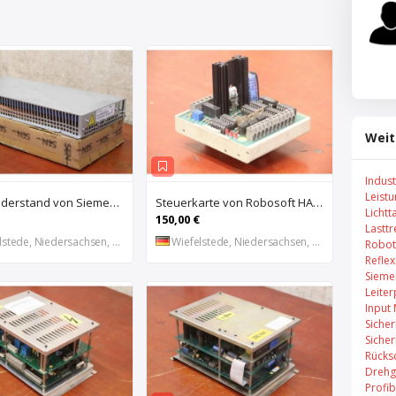
Weit
Indus
Leist
Bremswiderstand von Siemens – 6SL3100-1BE21-3AA0
Steuerkarte von Robosoft HACO – HACC 013 PPES 30135
Lichtt
150,00 €
Lastt
stede, Niedersachsen, DE
Wiefelstede, Niedersachsen, DE
Robot
Refle
Sieme
Leiter
Input
Sicher
Sicher
Rücks
Drehg
Profi