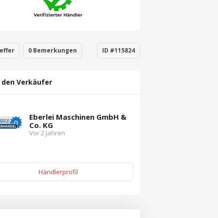
effer
0 Bemerkungen
ID #115824
 den Verkäufer
Eberlei Maschinen GmbH &
Co. KG
Vor 2 Jahren
Händlerprofil