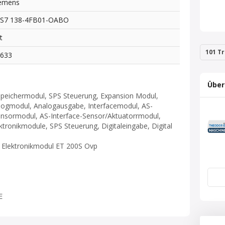
emens
ES7 138-4FB01-OABO
t
101 Tr
8633
Über
Speichermodul, SPS Steuerung, Expansion Modul,
logmodul, Analogausgabe, Interfacemodul, AS-
ensormodul, AS-Interface-Sensor/Aktuatorrmodul,
tronikmodule, SPS Steuerung, Digitaleingabe, Digital
fe Elektronikmodul ET 200S Ovp
E