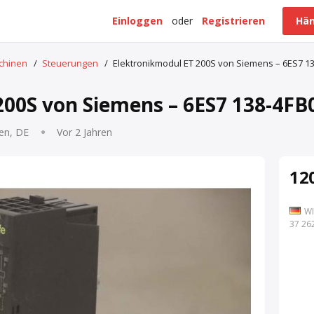
Einloggen
oder
Registrieren
Hän
schinen
/
Steuerungen
/
Elektronikmodul ET 200S von Siemens – 6ES7 
200S von Siemens – 6ES7 138-4F
en, DE
Vor 2 Jahren
120
WI
7 262