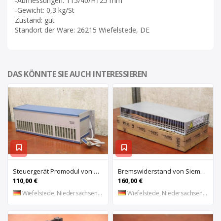
-Abmessungen: 115/40/H125 mm
-Gewicht: 0,3 kg/St
Zustand: gut
Standort der Ware: 26215 Wiefelstede, DE
DAS KÖNNTE SIE AUCH INTERESSIEREN
Steuergerät Promodul von Schleicher Ilsemann – KEG 24-30 KCD 1
Bremswiderstand von Siemens – 6SL3100-1BE21-3AA0
110,00 €
160,00 €
Wiefelstede, Niedersachsen, DE
Wiefelstede, Niedersachsen, DE