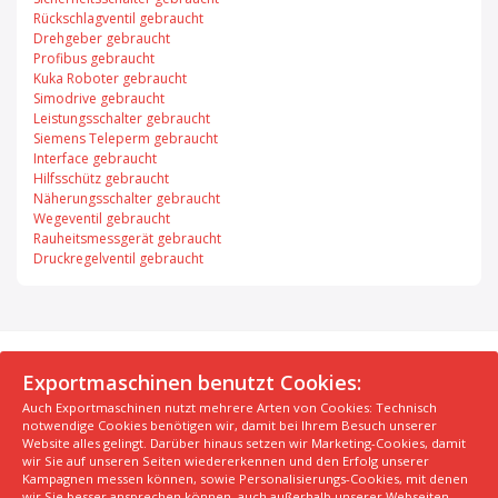
Rückschlagventil gebraucht
Drehgeber gebraucht
Profibus gebraucht
Kuka Roboter gebraucht
Simodrive gebraucht
Leistungsschalter gebraucht
Siemens Teleperm gebraucht
Interface gebraucht
Hilfsschütz gebraucht
Näherungsschalter gebraucht
Wegeventil gebraucht
Rauheitsmessgerät gebraucht
Druckregelventil gebraucht
© 2026 Exportmaschinen.de
Exportmaschinen benutzt Cookies:
Auch Exportmaschinen nutzt mehrere Arten von Cookies: Technisch
Über uns
AGB
Datenschutzerklärung
FAQ
notwendige Cookies benötigen wir, damit bei Ihrem Besuch unserer
Impressum
Hersteller
Unsere Top Maschinen #1
Website alles gelingt. Darüber hinaus setzen wir Marketing-Cookies, damit
wir Sie auf unseren Seiten wiedererkennen und den Erfolg unserer
Unsere Top Maschinen #2
Unsere Top Maschinen #3
Kampagnen messen können, sowie Personalisierungs-Cookies, mit denen
Kontaktiere uns
Kindergarten in der Nähe finden
wir Sie besser ansprechen können, auch außerhalb unserer Webseiten.