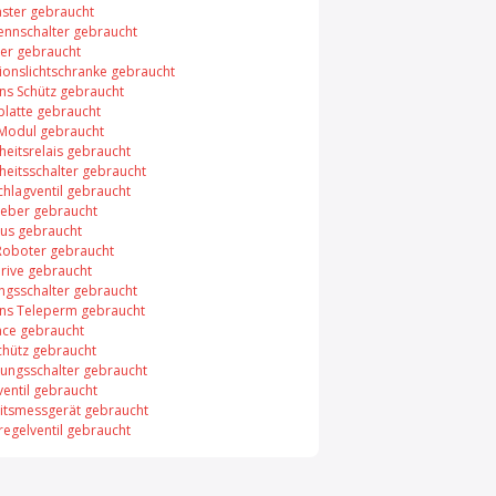
aster gebraucht
rennschalter gebraucht
er gebraucht
xionslichtschranke gebraucht
ns Schütz gebraucht
platte gebraucht
 Modul gebraucht
heitsrelais gebraucht
heitsschalter gebraucht
chlagventil gebraucht
eber gebraucht
bus gebraucht
Roboter gebraucht
rive gebraucht
ungsschalter gebraucht
ns Teleperm gebraucht
face gebraucht
chütz gebraucht
ungsschalter gebraucht
entil gebraucht
itsmessgerät gebraucht
regelventil gebraucht