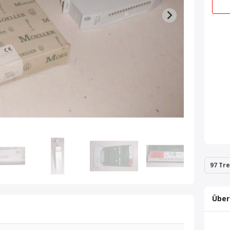
97 Tre
Über