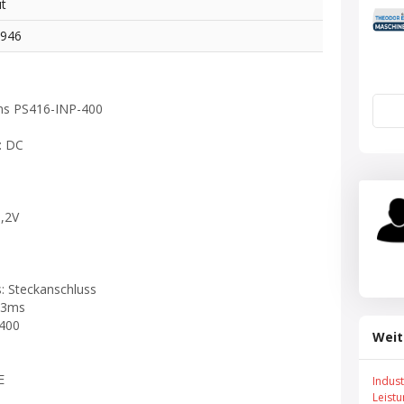
t
0946
ms PS416-INP-400
: DC
0,2V
: Steckanschluss
… 3ms
-400
Weit
E
Indus
Leist