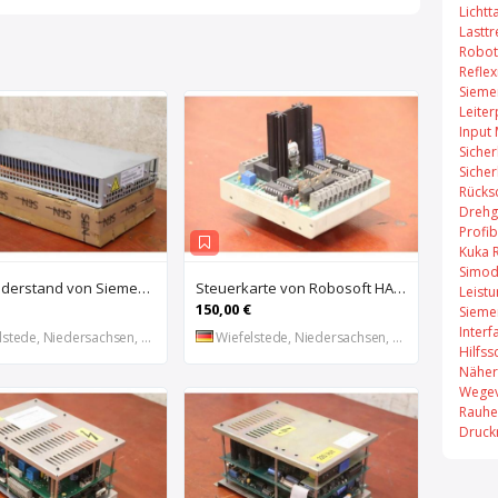
Lichtt
Lastt
Robot
Refle
Sieme
Leiter
Input
Sicher
Sicher
Rücks
Drehg
Profi
Kuka 
Simod
Bremswiderstand von Siemens – 6SL3100-1BE21-3AA0
Steuerkarte von Robosoft HACO – HACC 013 PPES 30135
Leist
150,00 €
Sieme
Inter
stede, Niedersachsen, DE
Wiefelstede, Niedersachsen, DE
Hilfss
Näher
Wegev
Rauhe
Druck