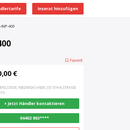
dlertarife
Inserat hinzufügen
Alle Händlerprofile
-INP-400
400
Favorit
,00 €
EFELSTEDE, NIEDERSACHSEN, DE STAHLSTRASSE 3
15
Jetzt Händler kontaktieren
04402 863****