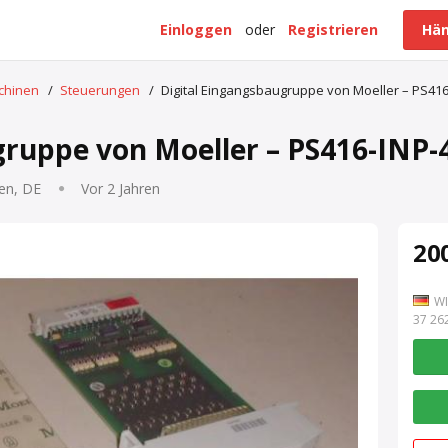
Einloggen
oder
Registrieren
Hän
schinen
/
Steuerungen
/
Digital Eingangsbaugruppe von Moeller – PS416
gruppe von Moeller – PS416-INP-
en, DE
Vor 2 Jahren
200
WI
7 262