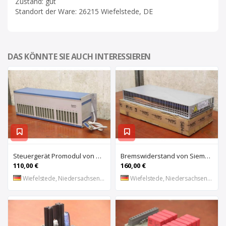
Zustand: gut
Standort der Ware: 26215 Wiefelstede, DE
DAS KÖNNTE SIE AUCH INTERESSIEREN
Steuergerät Promodul von Schleicher Ilsemann – KEG 24-30 KCD 1
Bremswiderstand von Siemens – 6SL3100-1BE21-3AA0
110,00 €
160,00 €
Wiefelstede, Niedersachsen, DE
Wiefelstede, Niedersachsen, DE