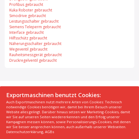
Profibus gebraucht
Kuka Roboter gebraucht
Simodrive gebraucht
Leistungsschalter gebraucht
Siemens Teleperm gebraucht
Interface gebraucht
Hilfsschütz gebraucht
Näherungsschalter gebraucht
Wegeventil gebraucht
Rauheitsmessgerät gebraucht
Druckregelventil gebraucht
© 2026 Exportmaschinen.de
Exportmaschinen benutzt Cookies:
Auch Exportmaschinen nutzt mehrere Arten von Cookies: Technisch
Über uns
AGB
Datenschutzerklärung
FAQ
notwendige Cookies benötigen wir, damit bei Ihrem Besuch unserer
Impressum
Hersteller
Unsere Top Maschinen #1
Website alles gelingt. Darüber hinaus setzen wir Marketing-Cookies, damit
wir Sie auf unseren Seiten wiedererkennen und den Erfolg unserer
Unsere Top Maschinen #2
Unsere Top Maschinen #3
Kampagnen messen können, sowie Personalisierungs-Cookies, mit denen
Kontaktiere uns
Kindergarten in der Nähe finden
wir Sie besser ansprechen können, auch außerhalb unserer Webseiten.
Datenschutzerklärung
,
AGBs