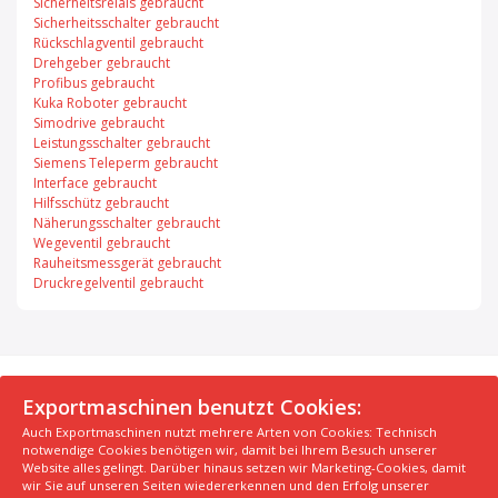
Sicherheitsrelais gebraucht
Sicherheitsschalter gebraucht
Rückschlagventil gebraucht
Drehgeber gebraucht
Profibus gebraucht
Kuka Roboter gebraucht
Simodrive gebraucht
Leistungsschalter gebraucht
Siemens Teleperm gebraucht
Interface gebraucht
Hilfsschütz gebraucht
Näherungsschalter gebraucht
Wegeventil gebraucht
Rauheitsmessgerät gebraucht
Druckregelventil gebraucht
© 2026 Exportmaschinen.de
Exportmaschinen benutzt Cookies:
Auch Exportmaschinen nutzt mehrere Arten von Cookies: Technisch
Über uns
AGB
Datenschutzerklärung
FAQ
notwendige Cookies benötigen wir, damit bei Ihrem Besuch unserer
Impressum
Hersteller
Unsere Top Maschinen #1
Website alles gelingt. Darüber hinaus setzen wir Marketing-Cookies, damit
wir Sie auf unseren Seiten wiedererkennen und den Erfolg unserer
Unsere Top Maschinen #2
Unsere Top Maschinen #3