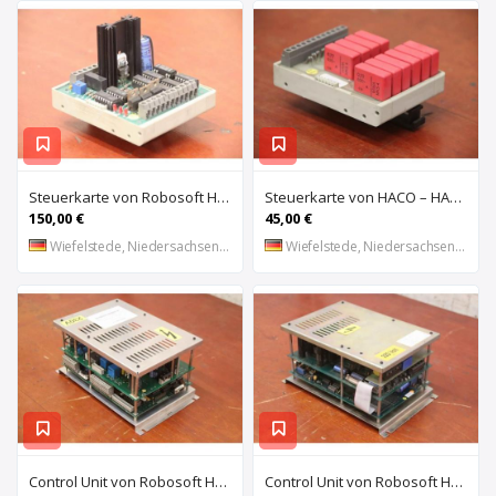
Steuerkarte von Robosoft HACO – HACC 013 PPES 30135
Steuerkarte von HACO – HACE 032 PPES 30135
150,00 €
45,00 €
Wiefelstede, Niedersachsen, DE
Wiefelstede, Niedersachsen, DE
Control Unit von Robosoft HACO – 411-1153 PPES 30135
Control Unit von Robosoft HACO – 411-1084 / 412-0112 / 412-0094 PPES 30135