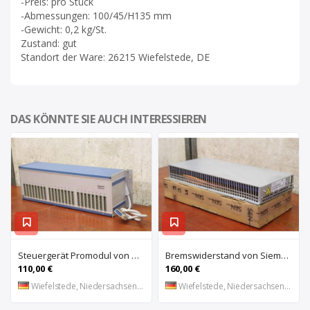
-Preis: pro Stück
-Abmessungen: 100/45/H135 mm
-Gewicht: 0,2 kg/St.
Zustand: gut
Standort der Ware: 26215 Wiefelstede, DE
DAS KÖNNTE SIE AUCH INTERESSIEREN
Steuergerät Promodul von Schleicher Ilsemann – KEG 24-30 KCD 1
Bremswiderstand von Siemens – 6SL3100-1BE21-3AA0
110,00 €
160,00 €
Wiefelstede, Niedersachsen, DE
Wiefelstede, Niedersachsen, DE