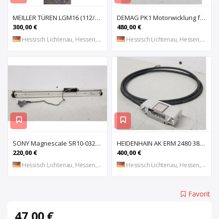
MEILLER TÜREN LGM16 (112/2000 S) (112/2000 E) Lichtgitter, Sicherheits-Lichtvorhang, Lichtschran
DEMAG PK1 Motorwicklung für Kettenzug DEMAG PK1, Spule, Moto
300,00 €
480,00 €
Hessisch Lichtenau, Hessen, DE
Hessisch Lichtenau, Hessen, DE
SONY Magnescale SR10-032 Magnetisches Längenmesssystem, Maßstab, Längenmess
HEIDENHAIN AK ERM 2480 3850 01 -03 R Abtastkopf für inkrementales Einbau-Messgerät mit
220,00 €
400,00 €
Hessisch Lichtenau, Hessen, DE
Hessisch Lichtenau, Hessen, DE
Favorit
47,00 €