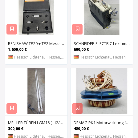
RENISHAW TP20 + TP2 Messtaster für Messmaschine, Messkopf, Probe Kit,
SCHNEIDER ELECTRIC Lexium 32 LXM32MU90M2 AC-Servoantrieb, Servoregler, Antriebsregler, Serv
1.600,00 €
600,00 €
Hessisch Lichtenau, Hessen, DE
Hessisch Lichtenau, Hessen, DE
MEILLER TÜREN LGM16 (112/2000 S) (112/2000 E) Lichtgitter, Sicherheits-Lichtvorhang, Lichtschran
DEMAG PK1 Motorwicklung für Kettenzug DEMAG PK1, Spule, Moto
300,00 €
480,00 €
Hessisch Lichtenau, Hessen, DE
Hessisch Lichtenau, Hessen, DE