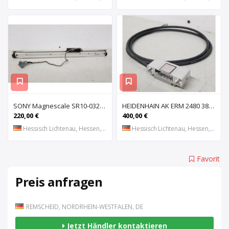
SONY Magnescale SR10-032 Magnetisches Längenmesssystem, Maßstab, Längenmess
HEIDENHAIN AK ERM 2480 3850 01 -03 R Abtastkopf für inkrementales Einbau-Messgerät mit
220,00 €
400,00 €
Hessisch Lichtenau, Hessen, DE
Hessisch Lichtenau, Hessen, DE
Favorit
Preis anfragen
REMSCHEID, NORDRHEIN-WESTFALEN, DE
Jetzt Händler kontaktieren