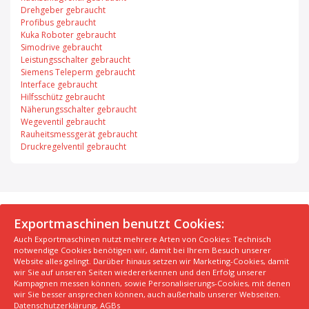
Drehgeber gebraucht
Profibus gebraucht
Kuka Roboter gebraucht
Simodrive gebraucht
Leistungsschalter gebraucht
Siemens Teleperm gebraucht
Interface gebraucht
Hilfsschütz gebraucht
Näherungsschalter gebraucht
Wegeventil gebraucht
Rauheitsmessgerät gebraucht
Druckregelventil gebraucht
© 2026 Exportmaschinen.de
Exportmaschinen benutzt Cookies:
Auch Exportmaschinen nutzt mehrere Arten von Cookies: Technisch
Über uns
AGB
Datenschutzerklärung
FAQ
notwendige Cookies benötigen wir, damit bei Ihrem Besuch unserer
Impressum
Hersteller
Unsere Top Maschinen #1
Website alles gelingt. Darüber hinaus setzen wir Marketing-Cookies, damit
wir Sie auf unseren Seiten wiedererkennen und den Erfolg unserer
Unsere Top Maschinen #2
Unsere Top Maschinen #3
Kampagnen messen können, sowie Personalisierungs-Cookies, mit denen
Kontaktiere uns
Kindergarten in der Nähe finden
wir Sie besser ansprechen können, auch außerhalb unserer Webseiten.
Datenschutzerklärung
,
AGBs