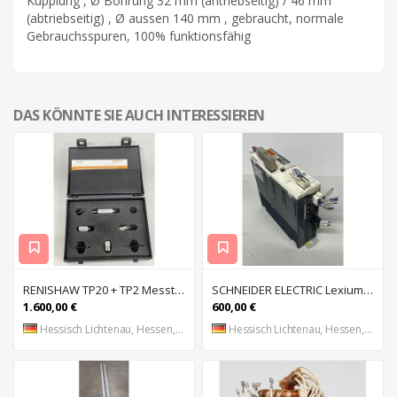
Kupplung , Ø Bohrung 32 mm (antriebseitig) / 46 mm
(abtriebseitig) , Ø aussen 140 mm , gebraucht, normale
Gebrauchsspuren, 100% funktionsfähig
DAS KÖNNTE SIE AUCH INTERESSIEREN
RENISHAW TP20 + TP2 Messtaster für Messmaschine, Messkopf, Probe Kit,
SCHNEIDER ELECTRIC Lexium 32 LXM32MU90M2 AC-Servoantrieb, Servoregler, Antriebsregler, Serv
1.600,00 €
600,00 €
Hessisch Lichtenau, Hessen, DE
Hessisch Lichtenau, Hessen, DE