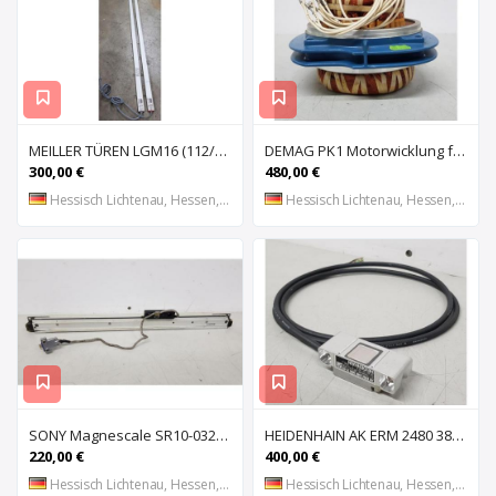
MEILLER TÜREN LGM16 (112/2000 S) (112/2000 E) Lichtgitter, Sicherheits-Lichtvorhang, Lichtschran
DEMAG PK1 Motorwicklung für Kettenzug DEMAG PK1, Spule, Moto
300,00 €
480,00 €
Hessisch Lichtenau, Hessen, DE
Hessisch Lichtenau, Hessen, DE
SONY Magnescale SR10-032 Magnetisches Längenmesssystem, Maßstab, Längenmess
HEIDENHAIN AK ERM 2480 3850 01 -03 R Abtastkopf für inkrementales Einbau-Messgerät mit
220,00 €
400,00 €
Hessisch Lichtenau, Hessen, DE
Hessisch Lichtenau, Hessen, DE