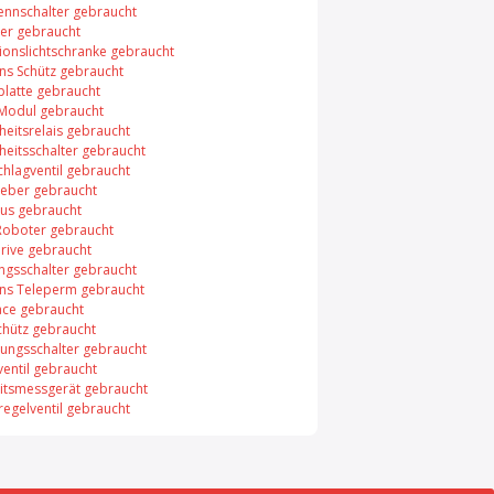
rennschalter gebraucht
er gebraucht
xionslichtschranke gebraucht
ns Schütz gebraucht
platte gebraucht
 Modul gebraucht
heitsrelais gebraucht
heitsschalter gebraucht
chlagventil gebraucht
eber gebraucht
bus gebraucht
Roboter gebraucht
rive gebraucht
ungsschalter gebraucht
ns Teleperm gebraucht
face gebraucht
chütz gebraucht
ungsschalter gebraucht
entil gebraucht
itsmessgerät gebraucht
regelventil gebraucht