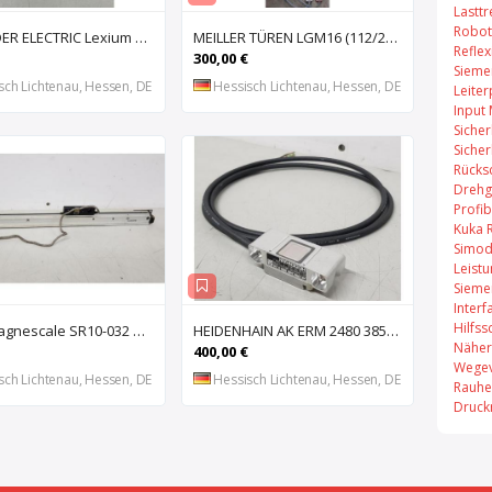
Lastt
Robot
SCHNEIDER ELECTRIC Lexium 32 LXM32MU90M2 AC-Servoantrieb, Servoregler, Antriebsregler, Serv
MEILLER TÜREN LGM16 (112/2000 S) (112/2000 E) Lichtgitter, Sicherheits-Lichtvorhang, Lichtschran
Refle
300,00 €
Sieme
sch Lichtenau, Hessen, DE
Hessisch Lichtenau, Hessen, DE
Leiter
Input
Sicher
Sicher
Rücks
Drehg
Profi
Kuka 
Simod
Leist
Sieme
Inter
Hilfss
SONY Magnescale SR10-032 Magnetisches Längenmesssystem, Maßstab, Längenmess
HEIDENHAIN AK ERM 2480 3850 01 -03 R Abtastkopf für inkrementales Einbau-Messgerät mit
Näher
400,00 €
Wegev
sch Lichtenau, Hessen, DE
Hessisch Lichtenau, Hessen, DE
Rauhe
Druck