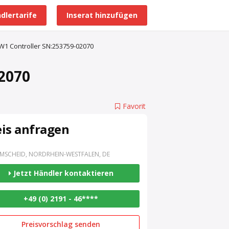
dlertarife
Inserat hinzufügen
Alle Händlerprofile
W1 Controller SN:253759-02070
02070
Favorit
eis anfragen
MSCHEID, NORDRHEIN-WESTFALEN, DE
Jetzt Händler kontaktieren
+49 (0) 2191 - 46****
Preisvorschlag senden