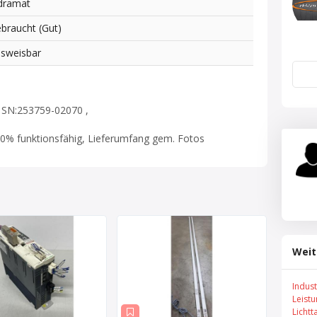
dramat
braucht (Gut)
sweisbar
 SN:253759-02070 ,
0% funktionsfähig, Lieferumfang gem. Fotos
Weit
Indus
Leist
Lichtt