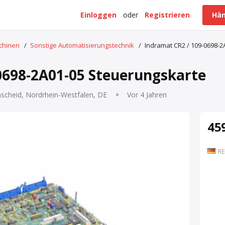
Einloggen
oder
Registrieren
Hän
schinen
/
Sonstige Automatisierungstechnik
/
Indramat CR2 / 109-0698-
0698-2A01-05 Steuerungskarte
scheid, Nordrhein-Westfalen, DE
Vor 4 Jahren
459
RE