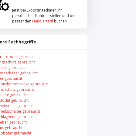
Jetzt bei Exportmaschinen ihr
persönliches Konto erstellen und den
passenden
Händlertarif
buchen.
ere Suchbegriffe
trieroboter gebraucht
ungsschütz gebraucht
aster gebraucht
rennschalter gebraucht
er gebraucht
xionslichtschranke gebraucht
ns Schütz gebraucht
platte gebraucht
 Modul gebraucht
heitsrelais gebraucht
heitsschalter gebraucht
chlagventil gebraucht
eber gebraucht
bus gebraucht
Roboter gebraucht