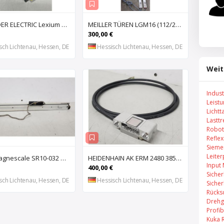
SCHNEIDER ELECTRIC Lexium 32 LXM32MU90M2 AC-Servoantrieb, Servoregler, Antriebsregler, Serv
MEILLER TÜREN LGM16 (112/2000 S) (112/2000 E) Lichtgitter, Sicherheits-Lichtvorhang, Lichtschran
300,00 €
sch Lichtenau, Hessen, DE
Hessisch Lichtenau, Hessen, DE
Weit
Indus
Leist
Lichtt
Lastt
Robot
Refle
Sieme
Leiter
SONY Magnescale SR10-032 Magnetisches Längenmesssystem, Maßstab, Längenmess
HEIDENHAIN AK ERM 2480 3850 01 -03 R Abtastkopf für inkrementales Einbau-Messgerät mit
Input
400,00 €
Sicher
sch Lichtenau, Hessen, DE
Hessisch Lichtenau, Hessen, DE
Sicher
Rücks
Drehg
Profi
Kuka 