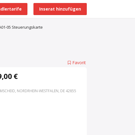
dlertarife
Inserat hinzufügen
Alle Händlerprofile
2A01-05 Steuerungskarte
Favorit
,00 €
MSCHEID, NORDRHEIN-WESTFALEN, DE 42855