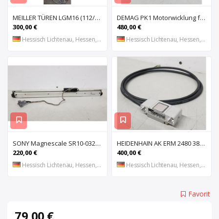
MEILLER TÜREN LGM16 (112/2000 S) (112/2000 E) Lichtgitter, Sicherheits-Lichtvorhang, Lichtschran
DEMAG PK1 Motorwicklung für Kettenzug DEMAG PK1, Spule, Moto
300,00 €
480,00 €
Hessisch Lichtenau, Hessen, DE
Hessisch Lichtenau, Hessen, DE
SONY Magnescale SR10-032 Magnetisches Längenmesssystem, Maßstab, Längenmess
HEIDENHAIN AK ERM 2480 3850 01 -03 R Abtastkopf für inkrementales Einbau-Messgerät mit
220,00 €
400,00 €
Hessisch Lichtenau, Hessen, DE
Hessisch Lichtenau, Hessen, DE
Favorit
79,00 €