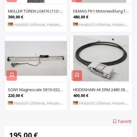
MEILLER TÜREN LGM16 (112/2000 S) (112/2000 E) Lichtgitter, Sicherheits-Lichtvorhang, Lichtschran
DEMAG PK1 Motorwicklung für Kettenzug DEMAG PK1, Spule, Moto
300,00 €
480,00 €
Hessisch Lichtenau, Hessen, DE
Hessisch Lichtenau, Hessen, DE
SONY Magnescale SR10-032 Magnetisches Längenmesssystem, Maßstab, Längenmess
HEIDENHAIN AK ERM 2480 3850 01 -03 R Abtastkopf für inkrementales Einbau-Messgerät mit
220,00 €
400,00 €
Hessisch Lichtenau, Hessen, DE
Hessisch Lichtenau, Hessen, DE
Favorit
195,00 €