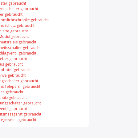
aster gebraucht
rennschalter gebraucht
er gebraucht
xionslichtschranke gebraucht
ns Schütz gebraucht
platte gebraucht
 Modul gebraucht
heitsrelais gebraucht
heitsschalter gebraucht
chlagventil gebraucht
eber gebraucht
bus gebraucht
Roboter gebraucht
rive gebraucht
ungsschalter gebraucht
ns Teleperm gebraucht
face gebraucht
chütz gebraucht
ungsschalter gebraucht
entil gebraucht
itsmessgerät gebraucht
regelventil gebraucht