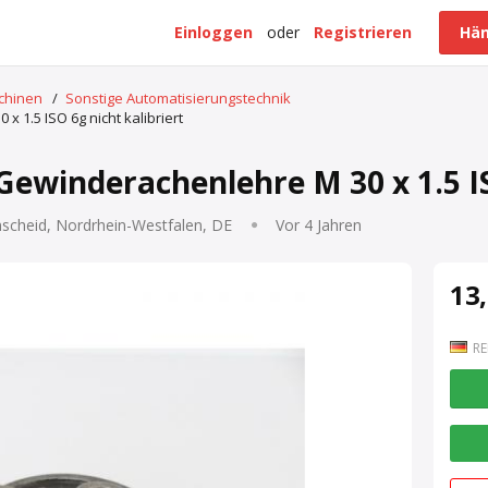
Einloggen
oder
Registrieren
Hän
schinen
/
Sonstige Automatisierungstechnik
 1.5 ISO 6g nicht kalibriert
Gewinderachenlehre M 30 x 1.5 IS
scheid, Nordrhein-Westfalen, DE
Vor 4 Jahren
13,
RE