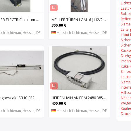
Lichtt
Lastt
Robot
Refle
SCHNEIDER ELECTRIC Lexium 32 LXM32MU90M2 AC-Servoantrieb, Servoregler, Antriebsregler, Serv
MEILLER TÜREN LGM16 (112/2000 S) (112/2000 E) Lichtgitter, Sicherheits-Lichtvorhang, Lichtschran
Sieme
300,00 €
Leiter
sch Lichtenau, Hessen, DE
Hessisch Lichtenau, Hessen, DE
Input
Sicher
Sicher
Rücks
Drehg
Profi
Kuka 
Simod
Leist
Sieme
Inter
Hilfss
SONY Magnescale SR10-032 Magnetisches Längenmesssystem, Maßstab, Längenmess
HEIDENHAIN AK ERM 2480 3850 01 -03 R Abtastkopf für inkrementales Einbau-Messgerät mit
Näher
Wegev
400,00 €
Rauhe
sch Lichtenau, Hessen, DE
Hessisch Lichtenau, Hessen, DE
Druck