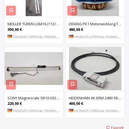
MEILLER TÜREN LGM16 (112/2000 S) (112/2000 E) Lichtgitter, Sicherheits-Lichtvorhang, Lichtschran
DEMAG PK1 Motorwicklung für Kettenzug DEMAG PK1, Spule, Moto
300,00 €
480,00 €
Hessisch Lichtenau, Hessen, DE
Hessisch Lichtenau, Hessen, DE
SONY Magnescale SR10-032 Magnetisches Längenmesssystem, Maßstab, Längenmess
HEIDENHAIN AK ERM 2480 3850 01 -03 R Abtastkopf für inkrementales Einbau-Messgerät mit
220,00 €
400,00 €
Hessisch Lichtenau, Hessen, DE
Hessisch Lichtenau, Hessen, DE
Favorit