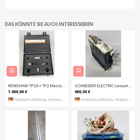
DAS KÖNNTE SIE AUCH INTERESSIEREN
RENISHAW TP20 + TP2 Messtaster für Messmaschine, Messkopf, Probe Kit,
SCHNEIDER ELECTRIC Lexium 32 LXM32MU90M2 AC-Servoantrieb, Servoregler, Antriebsregler, Serv
1.600,00 €
600,00 €
Hessisch Lichtenau, Hessen, DE
Hessisch Lichtenau, Hessen, DE