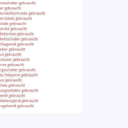
rennschalter gebraucht
er gebraucht
xionslichtschranke gebraucht
ns Schütz gebraucht
platte gebraucht
 Modul gebraucht
heitsrelais gebraucht
heitsschalter gebraucht
chlagventil gebraucht
eber gebraucht
bus gebraucht
Roboter gebraucht
rive gebraucht
ungsschalter gebraucht
ns Teleperm gebraucht
face gebraucht
chütz gebraucht
ungsschalter gebraucht
entil gebraucht
itsmessgerät gebraucht
regelventil gebraucht