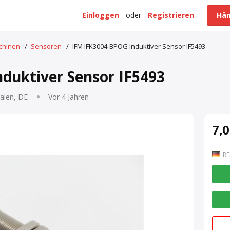
Einloggen
oder
Registrieren
Hän
schinen
/
Sensoren
/
IFM IFK3004-BPOG Induktiver Sensor IF5493
duktiver Sensor IF5493
alen, DE
Vor 4 Jahren
7,0
RE