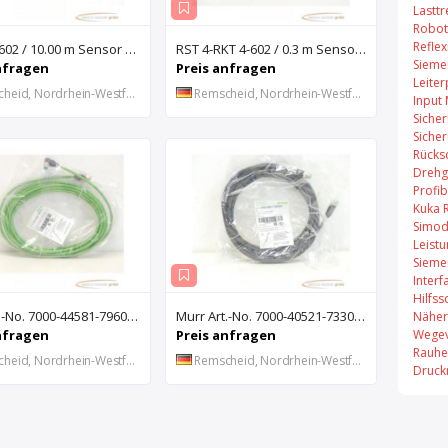
Lastt
Robot
Refle
RKWT 4-602 / 10.00 m Sensor Anschluß-Leitung - ungebraucht! -
RST 4-RKT 4-602 / 0.3 m Sensor Verlänger.-Leitung VPE 4 St. - ungebraucht! -
Sieme
nfragen
Preis anfragen
Leiter
eid, Nordrhein-Westfalen, DE
Remscheid, Nordrhein-Westfalen, DE
Input
Sicher
Sicher
Rücks
Drehg
Profi
Kuka 
Simod
Leist
Sieme
Inter
Hilfss
Murr Art.-No. 7000-44581-7960750 Sensor-Leitung L = 7.50 m - ungebraucht! -
Murr Art.-No. 7000-40521-7330500 Sensor-Leitung L = 5.00 m - ungebraucht! -
Näher
Wegev
nfragen
Preis anfragen
Rauhe
eid, Nordrhein-Westfalen, DE
Remscheid, Nordrhein-Westfalen, DE
Druck