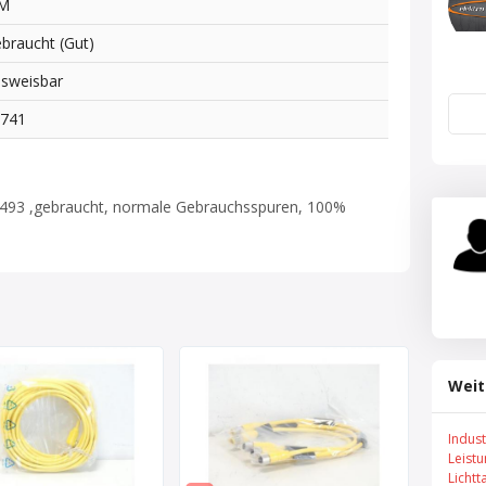
FM
braucht (Gut)
sweisbar
0741
5493 ,gebraucht, normale Gebrauchsspuren, 100%
Weit
Indus
Leist
Lichtt