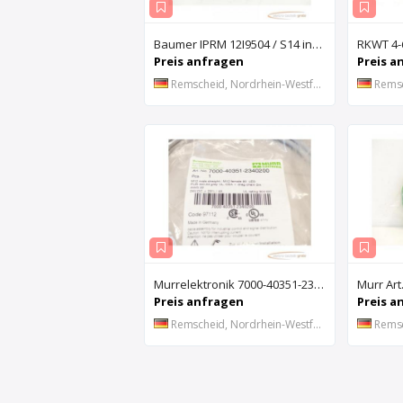
Baumer IPRM 12I9504 / S14 induktiver Sensor - ungebraucht! -
Preis anfragen
Preis a
Remscheid, Nordrhein-Westfalen, DE
Remsch
Murrelektronik 7000-40351-2340200 Sensor 2M - ungebraucht! -
Preis anfragen
Preis a
Remscheid, Nordrhein-Westfalen, DE
Remsch