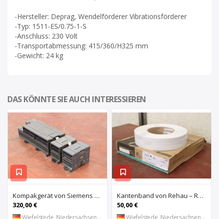
-Hersteller: Deprag, Wendelförderer Vibrationsförderer
-Typ: 1511-ES/0.75-1-S
-Anschluss: 230 Volt
-Transportabmessung: 415/360/H325 mm
-Gewicht: 24 kg
DAS KÖNNTE SIE AUCH INTERESSIEREN
Kompakgerät von Siemens – 6ES7 216-2AD22-OXBO 6ES 221-1BF22-OXAO
Kantenband von Rehau – Raukantex FP 28/1 97556
320,00 €
50,00 €
Wiefelstede, Niedersachsen, DE
Wiefelstede, Niedersachsen, DE