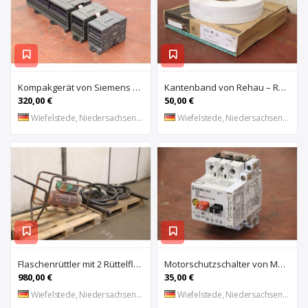
Kompakgerät von Siemens – 6ES7 216-2AD22-OXBO 6ES 221-1BF22-OXAO
Kantenband von Rehau – Raukantex FP 28/1 97556
320,00 €
50,00 €
Wiefelstede, Niedersachsen, DE
Wiefelstede, Niedersachsen, DE
Flaschenrüttler mit 2 Rüttelflaschen von Wacker – FU-4/200SW
Motorschutzschalter von Moeller – PKZM 1-0,4
980,00 €
35,00 €
Wiefelstede, Niedersachsen, DE
Wiefelstede, Niedersachsen, DE