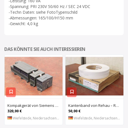
-Leistung: 160 VA
-Spannung: PRI 230V 50/60 Hz / SEC 24 VDC
-Techn Daten: siehe FotoTypenschild
-Abmessungen: 165/100/H150 mm
-Gewicht: 4,0 kg
DAS KÖNNTE SIE AUCH INTERESSIEREN
Kompakgerät von Siemens – 6ES7 216-2AD22-OXBO 6ES 221-1BF22-OXAO
Kantenband von Rehau – Raukantex FP 28/1 97556
320,00 €
50,00 €
Wiefelstede, Niedersachsen, DE
Wiefelstede, Niedersachsen, DE