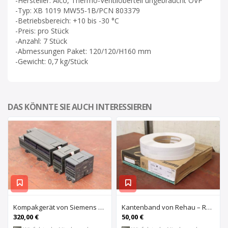
-Hersteller: Alco, Thermo-Ventiloberteil ungebraucht OVP
-Typ: XB 1019 MW55-1B/PCN 803379
-Betriebsbereich: +10 bis -30 °C
-Preis: pro Stück
-Anzahl: 7 Stück
-Abmessungen Paket: 120/120/H160 mm
-Gewicht: 0,7 kg/Stück
DAS KÖNNTE SIE AUCH INTERESSIEREN
Kompakgerät von Siemens – 6ES7 216-2AD22-OXBO 6ES 221-1BF22-OXAO
Kantenband von Rehau – Raukantex FP 28/1 97556
320,00 €
50,00 €