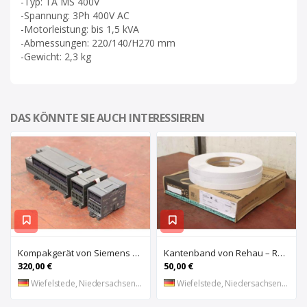
-Typ: TA MS 400V
-Spannung: 3Ph 400V AC
-Motorleistung: bis 1,5 kVA
-Abmessungen: 220/140/H270 mm
-Gewicht: 2,3 kg
DAS KÖNNTE SIE AUCH INTERESSIEREN
Kompakgerät von Siemens – 6ES7 216-2AD22-OXBO 6ES 221-1BF22-OXAO
Kantenband von Rehau – Raukantex FP 28/1 97556
320,00 €
50,00 €
Wiefelstede, Niedersachsen, DE
Wiefelstede, Niedersachsen, DE