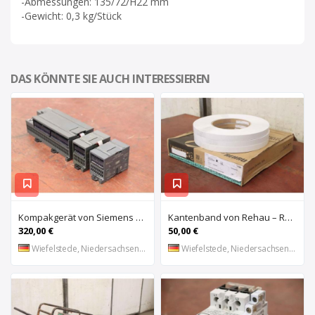
-Abmessungen: 135/72/H22 mm
-Gewicht: 0,3 kg/Stück
DAS KÖNNTE SIE AUCH INTERESSIEREN
Kompakgerät von Siemens – 6ES7 216-2AD22-OXBO 6ES 221-1BF22-OXAO
Kantenband von Rehau – Raukantex FP 28/1 97556
320,00 €
50,00 €
Wiefelstede, Niedersachsen, DE
Wiefelstede, Niedersachsen, DE