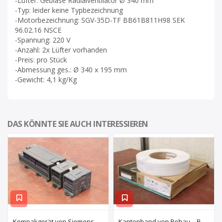
-Lüfter: Gebläse Radialventilator Ø 340 mm
-Typ: leider keine Typbezeichnung
-Motorbezeichnung: SGV-35D-TF BB61B811H98 SEK
96.02.16 NSCE
-Spannung: 220 V
-Anzahl: 2x Lüfter vorhanden
-Preis: pro Stück
-Abmessung ges.: Ø 340 x 195 mm
-Gewicht: 4,1 kg/Kg
DAS KÖNNTE SIE AUCH INTERESSIEREN
Kompakgerät von Siemens – 6ES7 216-2AD22-OXBO 6ES 221-1BF22-OXAO
Kantenband von Rehau – Raukantex FP 28/1 97556