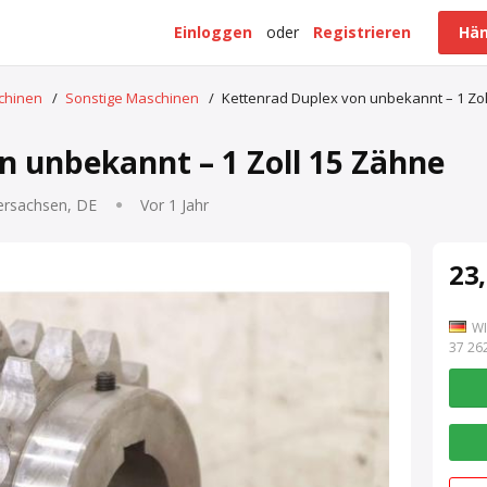
Einloggen
oder
Registrieren
Hän
schinen
/
Sonstige Maschinen
/
Kettenrad Duplex von unbekannt – 1 Zol
n unbekannt – 1 Zoll 15 Zähne
ersachsen, DE
Vor 1 Jahr
23,
WI
7 262