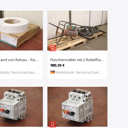
Kantenband von Rehau – Raukantex FP 28/1 97556
Flaschenrüttler mit 2 Rüttelflaschen von Wacker – FU-4/200SW
980,00 €
stede, Niedersachsen, DE
Wiefelstede, Niedersachsen, DE