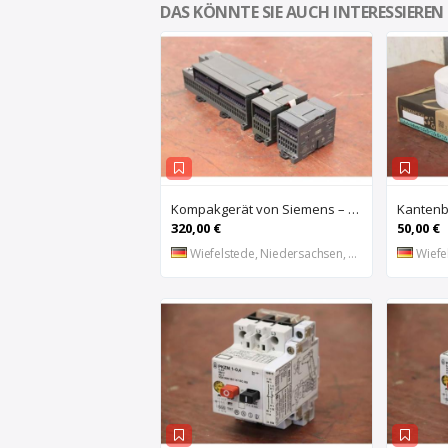
DAS KÖNNTE SIE AUCH INTERESSIEREN
Kompakgerät von Siemens – 6ES7 216-2AD22-OXBO 6ES 221-1BF22-OXAO
320,00 €
50,00 €
Wiefelstede, Niedersachsen, DE
Wiefel