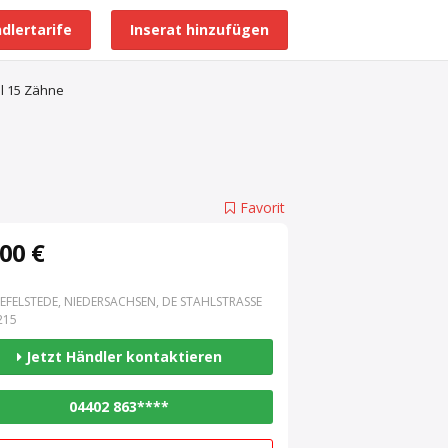
dlertarife
Inserat hinzufügen
Alle Händlerprofile
l 15 Zähne
Favorit
00 €
EFELSTEDE, NIEDERSACHSEN, DE STAHLSTRASSE 3
15
Jetzt Händler kontaktieren
04402 863****