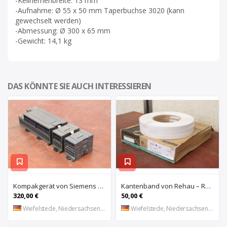
-Keilriemenbreite: 13 mm
-Aufnahme: Ø 55 x 50 mm Taperbuchse 3020 (kann
gewechselt werden)
-Abmessung: Ø 300 x 65 mm
-Gewicht: 14,1 kg
DAS KÖNNTE SIE AUCH INTERESSIEREN
Kompakgerät von Siemens – 6ES7 216-2AD22-OXBO 6ES 221-1BF22-OXAO
Kantenband von Rehau – Raukantex FP 28/1 97556
320,00 €
50,00 €
Wiefelstede, Niedersachsen, DE
Wiefelstede, Niedersachsen, DE