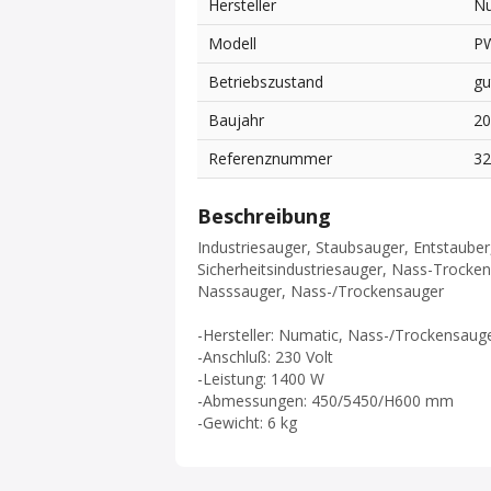
Hersteller
Nu
Modell
P
Betriebszustand
gu
Baujahr
2
Referenznummer
3
Beschreibung
Industriesauger, Staubsauger, Entstauber
Sicherheitsindustriesauger, Nass-Trocke
Nasssauger, Nass-/Trockensauger
-Hersteller: Numatic, Nass-/Trockensau
-Anschluß: 230 Volt
-Leistung: 1400 W
-Abmessungen: 450/5450/H600 mm
-Gewicht: 6 kg