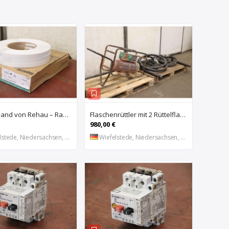
Kantenband von Rehau – Raukantex FP 28/1 97556
Flaschenrüttler mit 2 Rüttelflaschen von Wacker – FU-4/200SW
980,00 €
stede, Niedersachsen, DE
Wiefelstede, Niedersachsen, DE