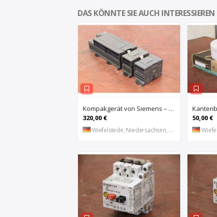
DAS KÖNNTE SIE AUCH INTERESSIEREN
Kompakgerät von Siemens – 6ES7 216-2AD22-OXBO 6ES 221-1BF22-OXAO
320,00 €
50,00 €
Wiefelstede, Niedersachsen, DE
Wiefel