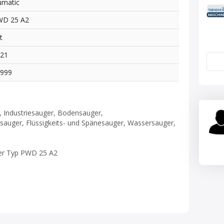
matic
WD 25 A2
t
021
2999
, Industriesauger, Bodensauger,
nsauger, Flüssigkeits- und Spänesauger, Wassersauger,
ger Typ PWD 25 A2