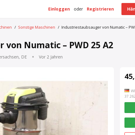
Einloggen
oder
Registrieren
Hän
schinen
/
Sonstige Maschinen
/
Industriestaubsauger von Numatic – PW
r von Numatic – PWD 25 A2
ersachsen, DE
Vor 2 Jahren
45,
WI
7 262