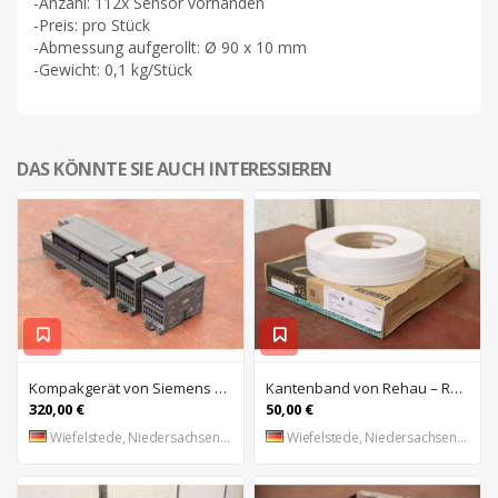
-Anzahl: 112x Sensor vorhanden
-Preis: pro Stück
-Abmessung aufgerollt: Ø 90 x 10 mm
-Gewicht: 0,1 kg/Stück
DAS KÖNNTE SIE AUCH INTERESSIEREN
Kompakgerät von Siemens – 6ES7 216-2AD22-OXBO 6ES 221-1BF22-OXAO
Kantenband von Rehau – Raukantex FP 28/1 97556
320,00 €
50,00 €
Wiefelstede, Niedersachsen, DE
Wiefelstede, Niedersachsen, DE