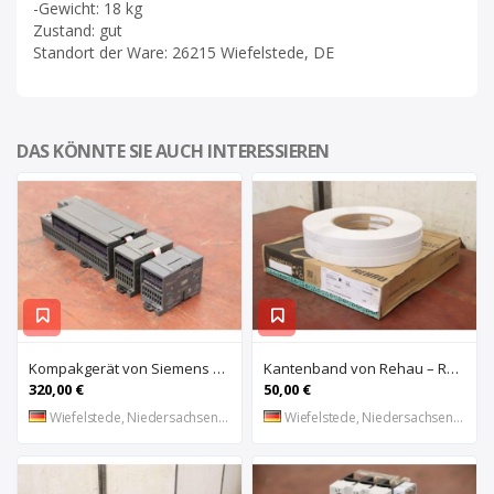
-Gewicht: 18 kg
Zustand: gut
Standort der Ware: 26215 Wiefelstede, DE
DAS KÖNNTE SIE AUCH INTERESSIEREN
Kompakgerät von Siemens – 6ES7 216-2AD22-OXBO 6ES 221-1BF22-OXAO
Kantenband von Rehau – Raukantex FP 28/1 97556
320,00 €
50,00 €
Wiefelstede, Niedersachsen, DE
Wiefelstede, Niedersachsen, DE