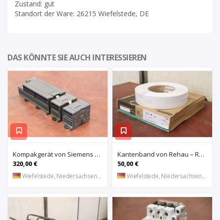
Zustand: gut
Standort der Ware: 26215 Wiefelstede, DE
DAS KÖNNTE SIE AUCH INTERESSIEREN
Kompakgerät von Siemens – 6ES7 216-2AD22-OXBO 6ES 221-1BF22-OXAO
Kantenband von Rehau – Raukantex FP 28/1 97556
320,00 €
50,00 €
Wiefelstede, Niedersachsen, DE
Wiefelstede, Niedersachsen, DE