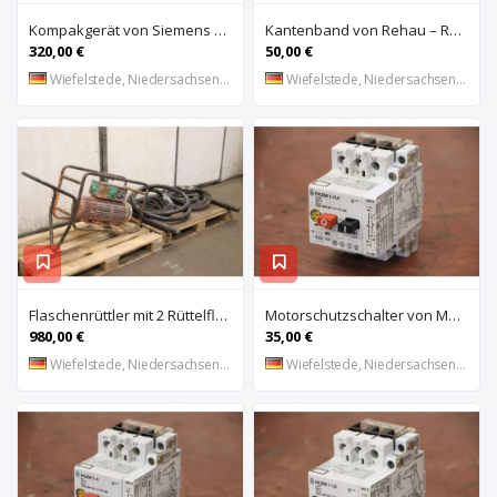
Kompakgerät von Siemens – 6ES7 216-2AD22-OXBO 6ES 221-1BF22-OXAO
Kantenband von Rehau – Raukantex FP 28/1 97556
320,00 €
50,00 €
Wiefelstede, Niedersachsen, DE
Wiefelstede, Niedersachsen, DE
Flaschenrüttler mit 2 Rüttelflaschen von Wacker – FU-4/200SW
Motorschutzschalter von Moeller – PKZM 1-0,4
980,00 €
35,00 €
Wiefelstede, Niedersachsen, DE
Wiefelstede, Niedersachsen, DE