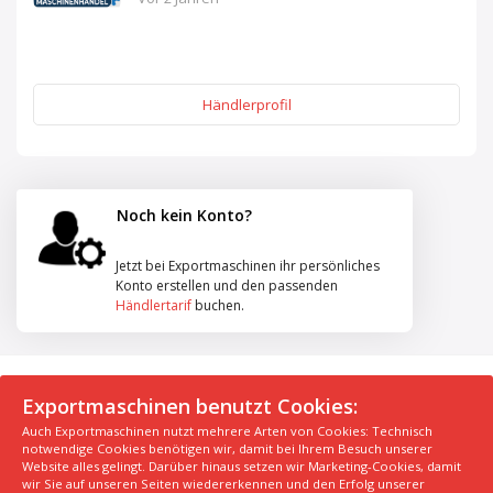
Händlerprofil
Noch kein Konto?
Jetzt bei Exportmaschinen ihr persönliches
Konto erstellen und den passenden
Händlertarif
buchen.
© 2026 Exportmaschinen.de
Exportmaschinen benutzt Cookies:
Auch Exportmaschinen nutzt mehrere Arten von Cookies: Technisch
Über uns
AGB
Datenschutzerklärung
FAQ
notwendige Cookies benötigen wir, damit bei Ihrem Besuch unserer
Impressum
Hersteller
Unsere Top Maschinen #1
Website alles gelingt. Darüber hinaus setzen wir Marketing-Cookies, damit
wir Sie auf unseren Seiten wiedererkennen und den Erfolg unserer
Unsere Top Maschinen #2
Unsere Top Maschinen #3