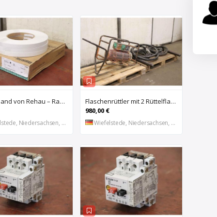
Kantenband von Rehau – Raukantex FP 28/1 97556
Flaschenrüttler mit 2 Rüttelflaschen von Wacker – FU-4/200SW
980,00 €
stede, Niedersachsen, DE
Wiefelstede, Niedersachsen, DE