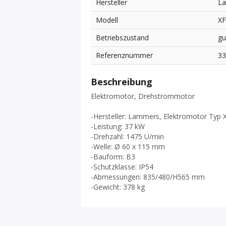
Hersteller
L
Modell
XF
Betriebszustand
gu
Referenznummer
3
Beschreibung
Elektromotor, Drehstrommotor
-Hersteller: Lammers, Elektromotor Typ 
-Leistung: 37 kW
-Drehzahl: 1475 U/min
-Welle: Ø 60 x 115 mm
-Bauform: B3
-Schutzklasse: IP54
-Abmessungen: 835/480/H565 mm
-Gewicht: 378 kg