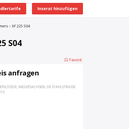
dlertarife
Inserat hinzufügen
Alle Händlerprofile
mers – XF 225 S04
25 S04
Favorit
eis anfragen
EFELSTEDE, NIEDERSACHSEN, DE STAHLSTRASSE 3
15