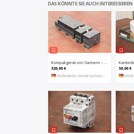
DAS KÖNNTE SIE AUCH INTERESSIEREN
Kompakgerät von Siemens – 6ES7 216-2AD22-OXBO 6ES 221-1BF22-OXAO
320,00 €
50,00 €
Wiefelstede, Niedersachsen, DE
Wiefel