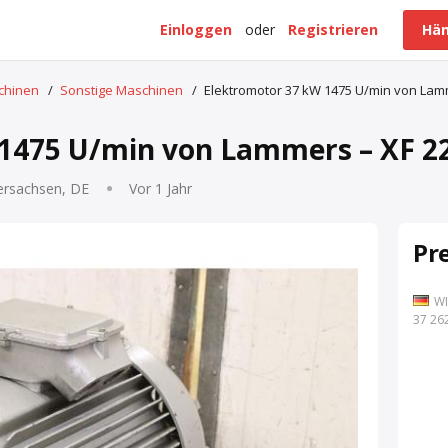
Einloggen
oder
Registrieren
Hän
schinen
/
Sonstige Maschinen
/
Elektromotor 37 kW 1475 U/min von Lam
1475 U/min von Lammers – XF 2
ersachsen, DE
Vor 1 Jahr
Pr
WI
7 262