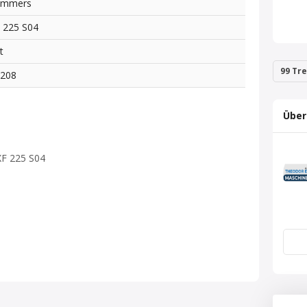
ammers
 225 S04
t
99 Tre
3208
Über
XF 225 S04