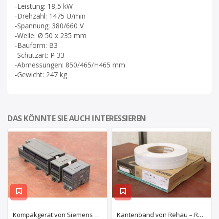
-Leistung: 18,5 kW
-Drehzahl: 1475 U/min
-Spannung: 380/660 V
-Welle: Ø 50 x 235 mm
-Bauform: B3
-Schutzart: P 33
-Abmessungen: 850/465/H465 mm
-Gewicht: 247 kg
DAS KÖNNTE SIE AUCH INTERESSIEREN
Kompakgerät von Siemens – 6ES7 216-2AD22-OXBO 6ES 221-1BF22-OXAO
Kantenband von Rehau – Raukantex FP 28/1 97556