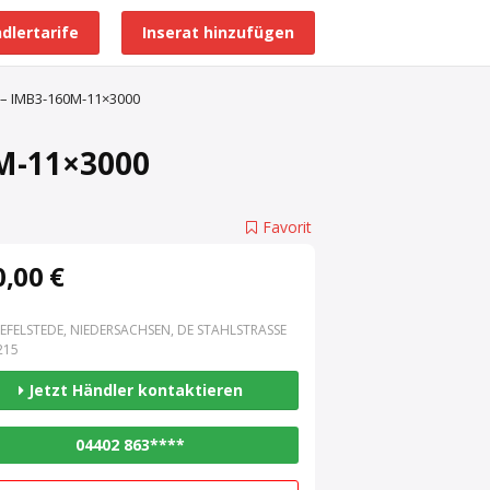
dlertarife
Inserat hinzufügen
Alle Händlerprofile
 – IMB3-160M-11×3000
M-11×3000
Favorit
,00 €
EFELSTEDE, NIEDERSACHSEN, DE STAHLSTRASSE 3
15
Jetzt Händler kontaktieren
04402 863****