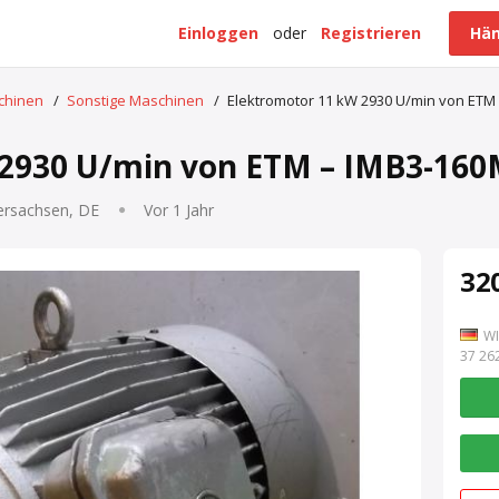
Einloggen
oder
Registrieren
Hän
schinen
/
Sonstige Maschinen
/
Elektromotor 11 kW 2930 U/min von ETM
 2930 U/min von ETM – IMB3-160
ersachsen, DE
Vor 1 Jahr
320
WI
7 262