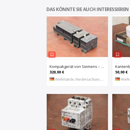
DAS KÖNNTE SIE AUCH INTERESSIEREN
Kompakgerät von Siemens – 6ES7 216-2AD22-OXBO 6ES 221-1BF22-OXAO
320,00 €
50,00 €
Wiefelstede, Niedersachsen, DE
Wiefel