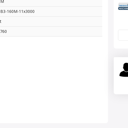
TM
MB3-160M-11x3000
t
4760