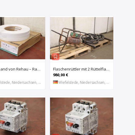
Kantenband von Rehau – Raukantex FP 28/1 97556
Flaschenrüttler mit 2 Rüttelflaschen von Wacker – FU-4/200SW
980,00 €
stede, Niedersachsen, DE
Wiefelstede, Niedersachsen, DE